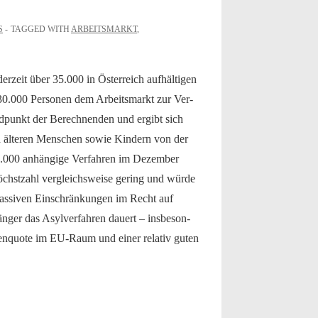
S
TAGGED WITH
ARBEITSMARKT
,
rzeit über 35.000 in Öster­re­ich aufhälti­gen
0.000 Per­so­n­en dem Arbeits­markt zur Ver­
d­punkt der Berech­nen­den und ergibt sich
älteren Men­schen sowie Kindern von der
37.000 anhängige Ver­fahren im Dezem­ber
ch­stzahl ver­gle­ich­sweise ger­ing und würde
­siv­en Ein­schränkun­gen im Recht auf
länger das Asylver­fahren dauert – ins­beson­
sen­quote im EU-Raum und ein­er rel­a­tiv guten