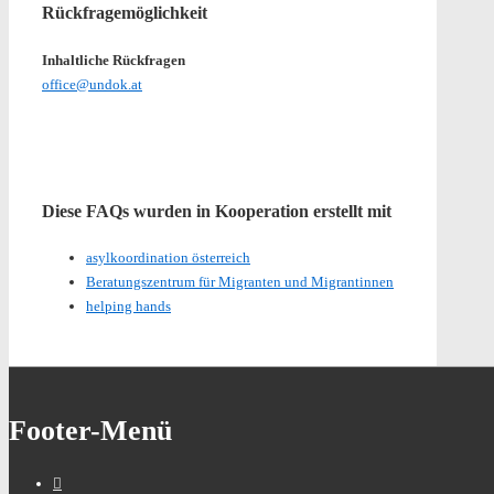
Rückfragemöglichkeit
Inhaltliche Rückfragen
office@undok.at
Diese FAQs wurden in Kooperation erstellt mit
asylkoordination österreich
Beratungszentrum für Migranten und Migrantinnen
helping hands
Footer-Menü