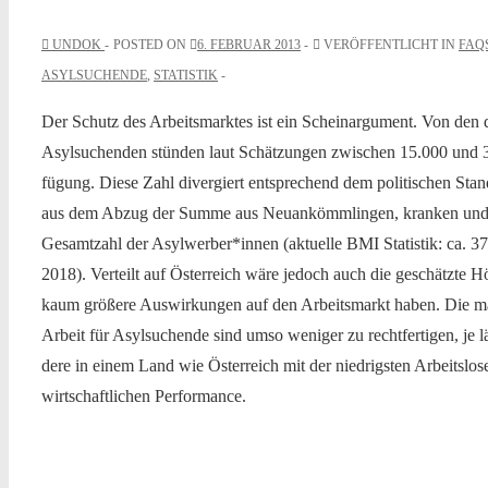
UNDOK
POSTED ON
6. FEBRUAR 2013
VERÖFFENTLICHT IN
FAQ
ASYLSUCHENDE
,
STATISTIK
Der Schutz des Arbeits­mark­tes ist ein Scheinar­gu­ment. Von den de
Asyl­suchen­den stün­den laut Schätzun­gen zwis­chen 15.000 und 3
fü­gung. Diese Zahl divergiert entsprechend dem poli­tis­chen Stan
aus dem Abzug der Summe aus Neuankömm­lin­gen, kranken und 
Gesamtzahl der Asylwerber*innen (aktuelle BMI Sta­tis­tik: ca. 
2018). Verteilt auf Öster­re­ich wäre jedoch auch die geschätzte Hö
kaum größere Auswirkun­gen auf den Arbeits­markt haben. Die mas
Arbeit für Asyl­suchende sind umso weniger zu recht­fer­ti­gen, je 
dere in einem Land wie Öster­re­ich mit der niedrig­sten Arbeit­slo
wirtschaftlichen Performance.